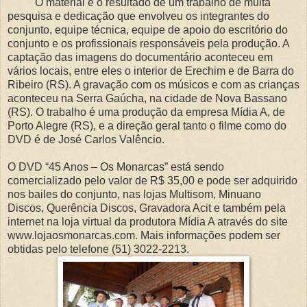
O material é o resultado de um trabalho de muita
pesquisa e dedicação que envolveu os integrantes do
conjunto, equipe técnica, equipe de apoio do escritório do
conjunto e os profissionais responsáveis pela produção. A
captação das imagens do documentário aconteceu em
vários locais, entre eles o interior de Erechim e de Barra do
Ribeiro (RS). A gravação com os músicos e com as crianças
aconteceu na Serra Gaúcha, na cidade de Nova Bassano
(RS). O trabalho é uma produção da empresa Mídia A, de
Porto Alegre (RS), e a direção geral tanto o filme como do
DVD é de José Carlos Valêncio.
O DVD “45 Anos – Os Monarcas” está sendo
comercializado pelo valor de R$ 35,00 e pode ser adquirido
nos bailes do conjunto, nas lojas Multisom, Minuano
Discos, Querência Discos, Gravadora Acit e também pela
internet na loja virtual da produtora Mídia A através do site
www.lojaosmonarcas.com. Mais informações podem ser
obtidas pelo telefone (51) 3022-2213.