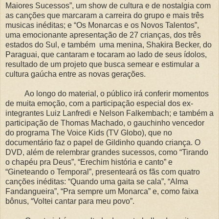
Maiores Sucessos”, um show de cultura e de nostalgia com
as canções que marcaram a carreira do grupo e mais três
musicas inéditas; e “Os Monarcas e os Novos Talentos”,
uma emocionante apresentação de 27 crianças, dos três
estados do Sul, e também uma menina, Shakira Becker, do
Paraguai, que cantaram e tocaram ao lado de seus ídolos,
resultado de um projeto que busca semear e estimular a
cultura gaúcha entre as novas gerações.
Ao longo do material, o público irá conferir momentos
de muita emoção, com a participação especial dos ex-
integrantes Luiz Lanfredi e Nelson Falkembach; e também a
participação de Thomas Machado, o gauchinho vencedor
do programa The Voice Kids (TV Globo), que no
documentário faz o papel de Gildinho quando criança. O
DVD, além de relembrar grandes sucessos, como “Tirando
o chapéu pra Deus”, “Erechim história e canto” e
“Gineteando o Temporal”, presenteará os fãs com quatro
canções inéditas: “Quando uma gaita se cala”, “Alma
Fandangueira”, “Pra sempre um Monarca” e, como faixa
bônus, “Voltei cantar para meu povo”.