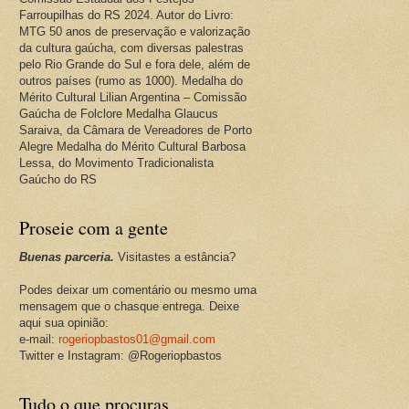
Farroupilhas do RS 2024. Autor do Livro:
MTG 50 anos de preservação e valorização
da cultura gaúcha, com diversas palestras
pelo Rio Grande do Sul e fora dele, além de
outros países (rumo as 1000). Medalha do
Mérito Cultural Lilian Argentina – Comissão
Gaúcha de Folclore Medalha Glaucus
Saraiva, da Câmara de Vereadores de Porto
Alegre Medalha do Mérito Cultural Barbosa
Lessa, do Movimento Tradicionalista
Gaúcho do RS
Proseie com a gente
Buenas parceria.
Visitastes a estância?
Podes deixar um comentário ou mesmo uma
mensagem que o chasque entrega. Deixe
aqui sua opinião:
e-mail:
rogeriopbastos01@gmail.com
Twitter e Instagram: @Rogeriopbastos
Tudo o que procuras