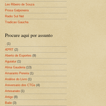
Leo Ribeiro de Souza
Prosa Galponeira
Radio Sul Net
Tradicao Gaucha
Procure aqui por assunto
.
(1)
40ªRT
(2)
Aberto de Esportes
(9)
Aguiatur
(1)
Alma Gauderia
(13)
Amaranto Pereira
(1)
Análise do Livro
(1)
Aniversario dos CTGs
(4)
Artesanato
(1)
Artigo
(8)
Baile
(3)