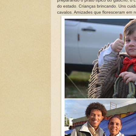
preparando o prato típico do gaúcho, o c
do estado. Crianças brincando. Uns cuida
cavalos. Amizades que floresceram em ro