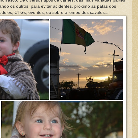
hurrasco. De diversos tipos de carnes, das mais variadas partes
ndo os outros, para evitar acidentes, próximo às patas dos
deios, CTGs, eventos, ou sobre o lombo dos cavalos...