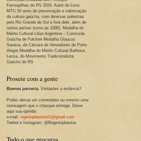
Farroupilhas do RS 2024. Autor do Livro:
MTG 50 anos de preservação e valorização
da cultura gaúcha, com diversas palestras
pelo Rio Grande do Sul e fora dele, além de
outros países (rumo as 1000). Medalha do
Mérito Cultural Lilian Argentina – Comissão
Gaúcha de Folclore Medalha Glaucus
Saraiva, da Câmara de Vereadores de Porto
Alegre Medalha do Mérito Cultural Barbosa
Lessa, do Movimento Tradicionalista
Gaúcho do RS
Proseie com a gente
Buenas parceria.
Visitastes a estância?
Podes deixar um comentário ou mesmo uma
mensagem que o chasque entrega. Deixe
aqui sua opinião:
e-mail:
rogeriopbastos01@gmail.com
Twitter e Instagram: @Rogeriopbastos
Tudo o que procuras