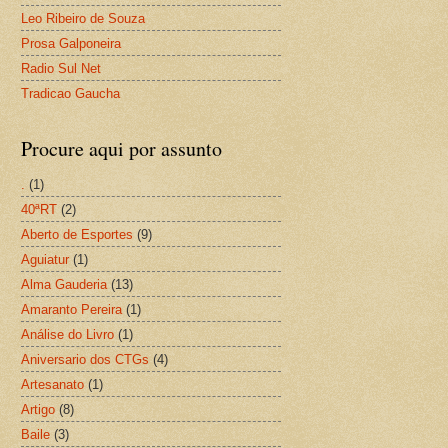
Leo Ribeiro de Souza
Prosa Galponeira
Radio Sul Net
Tradicao Gaucha
Procure aqui por assunto
.
(1)
40ªRT
(2)
Aberto de Esportes
(9)
Aguiatur
(1)
Alma Gauderia
(13)
Amaranto Pereira
(1)
Análise do Livro
(1)
Aniversario dos CTGs
(4)
Artesanato
(1)
Artigo
(8)
Baile
(3)