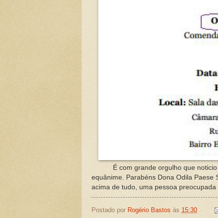
É com grande orgulho que noticio es
equânime. Parabéns Dona Odila Paese Sa
acima de tudo, uma pessoa preocupada c
Postado por
Rogério Bastos
às
15:30