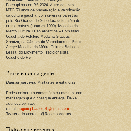
Farroupilhas do RS 2024. Autor do Livro:
MTG 50 anos de preservação e valorização
da cultura gaúcha, com diversas palestras
pelo Rio Grande do Sul e fora dele, além de
outros países (rumo as 1000). Medalha do
Mérito Cultural Lilian Argentina – Comissão
Gaúcha de Folclore Medalha Glaucus
Saraiva, da Câmara de Vereadores de Porto
Alegre Medalha do Mérito Cultural Barbosa
Lessa, do Movimento Tradicionalista
Gaúcho do RS
Proseie com a gente
Buenas parceria.
Visitastes a estância?
Podes deixar um comentário ou mesmo uma
mensagem que o chasque entrega. Deixe
aqui sua opinião:
e-mail:
rogeriopbastos01@gmail.com
Twitter e Instagram: @Rogeriopbastos
Tudo o que procuras