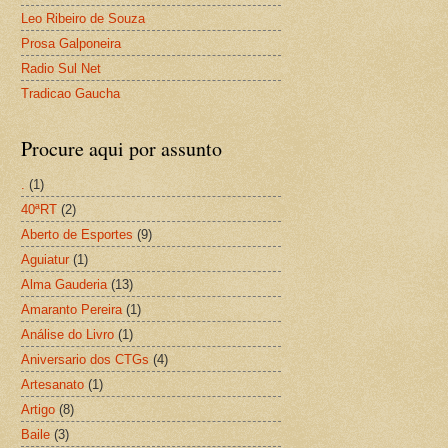
Leo Ribeiro de Souza
Prosa Galponeira
Radio Sul Net
Tradicao Gaucha
Procure aqui por assunto
.
(1)
40ªRT
(2)
Aberto de Esportes
(9)
Aguiatur
(1)
Alma Gauderia
(13)
Amaranto Pereira
(1)
Análise do Livro
(1)
Aniversario dos CTGs
(4)
Artesanato
(1)
Artigo
(8)
Baile
(3)