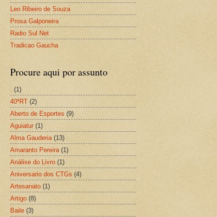
Leo Ribeiro de Souza
Prosa Galponeira
Radio Sul Net
Tradicao Gaucha
Procure aqui por assunto
.
(1)
40ªRT
(2)
Aberto de Esportes
(9)
Aguiatur
(1)
Alma Gauderia
(13)
Amaranto Pereira
(1)
Análise do Livro
(1)
Aniversario dos CTGs
(4)
Artesanato
(1)
Artigo
(8)
Baile
(3)