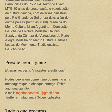
Farroupilhas do RS 2024. Autor do Livro:
MTG 50 anos de preservação e valorização
da cultura gaúcha, com diversas palestras
pelo Rio Grande do Sul e fora dele, além de
outros países (rumo as 1000). Medalha do
Mérito Cultural Lilian Argentina – Comissão
Gaúcha de Folclore Medalha Glaucus
Saraiva, da Câmara de Vereadores de Porto
Alegre Medalha do Mérito Cultural Barbosa
Lessa, do Movimento Tradicionalista
Gaúcho do RS
Proseie com a gente
Buenas parceria.
Visitastes a estância?
Podes deixar um comentário ou mesmo uma
mensagem que o chasque entrega. Deixe
aqui sua opinião:
e-mail:
rogeriopbastos01@gmail.com
Twitter e Instagram: @Rogeriopbastos
Tudo o que procuras