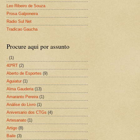
Leo Ribeiro de Souza
Prosa Galponeira
Radio Sul Net
Tradicao Gaucha
Procure aqui por assunto
.
(1)
40ªRT
(2)
Aberto de Esportes
(9)
Aguiatur
(1)
Alma Gauderia
(13)
Amaranto Pereira
(1)
Análise do Livro
(1)
Aniversario dos CTGs
(4)
Artesanato
(1)
Artigo
(8)
Baile
(3)