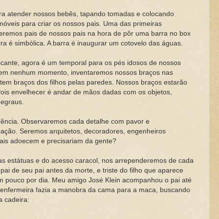
tender nossos bebês, tapando tomadas e colocando
móveis para criar os nossos pais. Uma das primeiras
eremos pais de nossos pais na hora de pôr uma barra no box
ra é simbólica. A barra é inaugurar um cotovelo das águas.
nte, agora é um temporal para os pés idosos de nossos
 em nenhum momento, inventaremos nossos braços nas
tem braços dos filhos pelas paredes. Nossos braços estarão
Pois envelhecer é andar de mãos dadas com os objetos,
egraus.
cia. Observaremos cada detalhe com pavor e
ação. Seremos arquitetos, decoradores, engenheiros
ais adoecem e precisariam da gente?
státuas e do acesso caracol, nos arrependeremos de cada
 pai de seu pai antes da morte, e triste do filho que aparece
m pouco por dia. Meu amigo José Klein acompanhou o pai até
 a enfermeira fazia a manobra da cama para a maca, buscando
a cadeira: