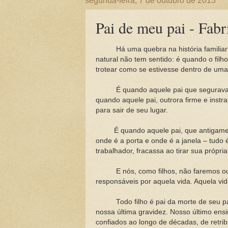
segunda-feira, 7 de outubro de 2013
Pai de meu pai - Fabr
Há uma quebra na história familiar 
natural não tem sentido: é quando o filh
trotear como se estivesse dentro de uma
É quando aquele pai que segurava com
quando aquele pai, outrora firme e inst
para sair de seu lugar.
É quando aquele pai, que antigamente
onde é a porta e onde é a janela – tudo 
trabalhador, fracassa ao tirar sua própr
E nós, como filhos, não faremos outra
responsáveis por aquela vida. Aquela v
Todo filho é pai da morte de seu p
nossa última gravidez. Nosso último en
confiados ao longo de décadas, de retri