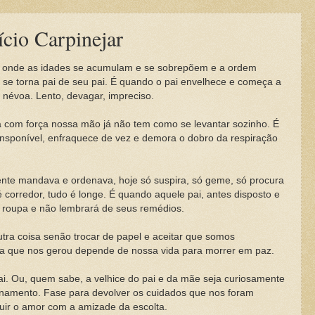
ício Carpinejar
onde as idades se acumulam e se sobrepõem e a ordem
o se torna pai de seu pai. É quando o pai envelhece e começa a
 névoa. Lento, devagar, impreciso.
 força nossa mão já não tem como se levantar sozinho. É
ransponível, enfraquece de vez e demora o dobro da respiração
 mandava e ordenava, hoje só suspira, só geme, só procura
é corredor, tudo é longe. É quando aquele pai, antes disposto e
ia roupa e não lembrará de seus remédios.
 coisa senão trocar de papel e aceitar que somos
ida que nos gerou depende de nossa vida para morrer em paz.
ai.
Ou, quem sabe, a velhice do pai e da mãe seja curiosamente
sinamento. Fase para devolver os cuidados que nos foram
buir o amor com a amizade da escolta.