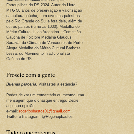
Farroupilhas do RS 2024. Autor do Livro:
MTG 50 anos de preservação e valorização
da cultura gaúcha, com diversas palestras
pelo Rio Grande do Sul e fora dele, além de
outros países (rumo as 1000). Medalha do
Mérito Cultural Lilian Argentina – Comissão
Gaúcha de Folclore Medalha Glaucus
Saraiva, da Câmara de Vereadores de Porto
Alegre Medalha do Mérito Cultural Barbosa
Lessa, do Movimento Tradicionalista
Gaúcho do RS
Proseie com a gente
Buenas parceria.
Visitastes a estância?
Podes deixar um comentário ou mesmo uma
mensagem que o chasque entrega. Deixe
aqui sua opinião:
e-mail:
rogeriopbastos01@gmail.com
Twitter e Instagram: @Rogeriopbastos
Tudo o que procuras