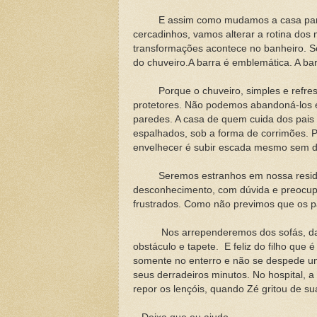
E assim como mudamos a casa para a
cercadinhos, vamos alterar a rotina dos 
transformações acontece no banheiro. S
do chuveiro.A barra é emblemática. A bar
Porque o chuveiro, simples e refresca
protetores. Não podemos abandoná-los
paredes. A casa de quem cuida dos pais 
espalhados, sob a forma de corrimões. 
envelhecer é subir escada mesmo sem d
Seremos estranhos em nossa residên
desconhecimento, com dúvida e preocup
frustrados. Como não previmos que os p
Nos arrependeremos dos sofás, das e
obstáculo e tapete. E feliz do filho que é
somente no enterro e não se despede u
seus derradeiros minutos. No hospital,
repor os lençóis, quando Zé gritou de su