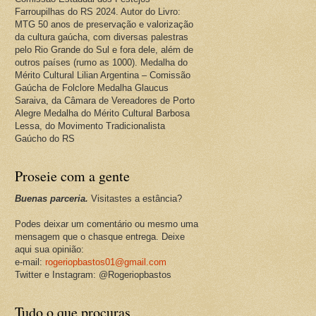
Farroupilhas do RS 2024. Autor do Livro:
MTG 50 anos de preservação e valorização
da cultura gaúcha, com diversas palestras
pelo Rio Grande do Sul e fora dele, além de
outros países (rumo as 1000). Medalha do
Mérito Cultural Lilian Argentina – Comissão
Gaúcha de Folclore Medalha Glaucus
Saraiva, da Câmara de Vereadores de Porto
Alegre Medalha do Mérito Cultural Barbosa
Lessa, do Movimento Tradicionalista
Gaúcho do RS
Proseie com a gente
Buenas parceria.
Visitastes a estância?
Podes deixar um comentário ou mesmo uma
mensagem que o chasque entrega. Deixe
aqui sua opinião:
e-mail:
rogeriopbastos01@gmail.com
Twitter e Instagram: @Rogeriopbastos
Tudo o que procuras