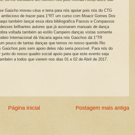
sse Gaúcho moveu céus e terra para nós apoiar pois nós do CTG
to ambicioso de trazer para 1°RT um curso com Moacir Gomes Dos
 aqui também lançar essa obra bibliografica Passos e Compassos
esses brilhantes autores que já assinaram manuais de dança
obra voltada também ao estilo Campeiro danças vistas somente
Rodeio Internacional dá Vacaria agora nós Gaúchos dá 1°TR
 um pouco de tantas danças que temos no nosso querido Rio
 Gaúchos pois sem apoio deles não seria possível. Para nós do
 junto do nosso quadro social apoio para que este evento seja
ambém a todos que vierem nos dias 01 e 02 de Abril de 2017.
Página inicial
Postagem mais antiga