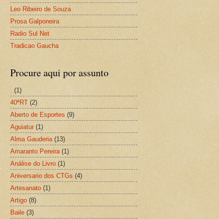
Leo Ribeiro de Souza
Prosa Galponeira
Radio Sul Net
Tradicao Gaucha
Procure aqui por assunto
.
(1)
40ªRT
(2)
Aberto de Esportes
(9)
Aguiatur
(1)
Alma Gauderia
(13)
Amaranto Pereira
(1)
Análise do Livro
(1)
Aniversario dos CTGs
(4)
Artesanato
(1)
Artigo
(8)
Baile
(3)