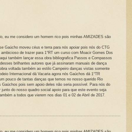
do, eu me considero um homem rico pois minhas AMIZADES são
sse Gaúcho moveu céus e terra para nós apoiar pois nós do CTG
to ambicioso de trazer para 1°RT um curso com Moacir Gomes Dos
 aqui também lançar essa obra bibliografica Passos e Compassos
esses brilhantes autores que já assinaram manuais de dança
obra voltada também ao estilo Campeiro danças vistas somente
Rodeio Internacional dá Vacaria agora nós Gaúchos dá 1°TR
 um pouco de tantas danças que temos no nosso querido Rio
 Gaúchos pois sem apoio deles não seria possível. Para nós do
 junto do nosso quadro social apoio para que este evento seja
ambém a todos que vierem nos dias 01 e 02 de Abril de 2017.
do, eu me considero um homem rico pois minhas AMIZADES são