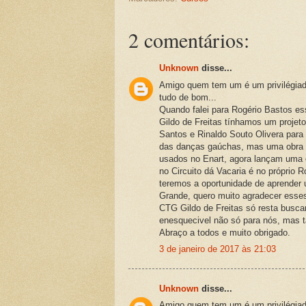
2 comentários:
Unknown
disse...
Amigo quem tem um é um privilégia
tudo de bom...
Quando falei para Rogério Bastos e
Gildo de Freitas tínhamos um proje
Santos e Rinaldo Souto Olivera para
das danças gaúchas, mas uma obra d
usados no Enart, agora lançam uma 
no Circuito dá Vacaria é no próprio 
teremos a oportunidade de aprender
Grande, quero muito agradecer esses
CTG Gildo de Freitas só resta buscar
enesquecivel não só para nós, mas t
Abraço a todos e muito obrigado.
3 de janeiro de 2017 às 21:03
Unknown
disse...
Amigo quem tem um é um privilégia