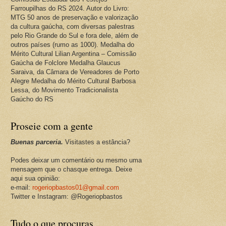
Farroupilhas do RS 2024. Autor do Livro:
MTG 50 anos de preservação e valorização
da cultura gaúcha, com diversas palestras
pelo Rio Grande do Sul e fora dele, além de
outros países (rumo as 1000). Medalha do
Mérito Cultural Lilian Argentina – Comissão
Gaúcha de Folclore Medalha Glaucus
Saraiva, da Câmara de Vereadores de Porto
Alegre Medalha do Mérito Cultural Barbosa
Lessa, do Movimento Tradicionalista
Gaúcho do RS
Proseie com a gente
Buenas parceria.
Visitastes a estância?
Podes deixar um comentário ou mesmo uma
mensagem que o chasque entrega. Deixe
aqui sua opinião:
e-mail:
rogeriopbastos01@gmail.com
Twitter e Instagram: @Rogeriopbastos
Tudo o que procuras