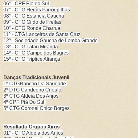
06° - CPF Pia do Sul
07° - CTG Heróis Farroupilhas
08° - CTG Estancia Gaucha
09° - CTG Gildo de Freitas
10° - CTG Ronda Charrua
11º - CTG Lanceiros de Santa Cruz
12º - Sociedade Gaucha de Lomba Grande
13º - CTG Lalau Miranda
14º - CTG Campo dos Bugres
15º - CTG Tríplice Aliança
Danças Tradicionais Juvenil
1º CTGRancho Da Saudade
2º DTG Candeeiro Crioulo
3º CTG Aldeia Dos Anjos
4º CPF Piá Do Sul
5º CTG Coronel Chico Borges
Resultado Grupos Xirus
01° - CTG Aldeia dos Anjos