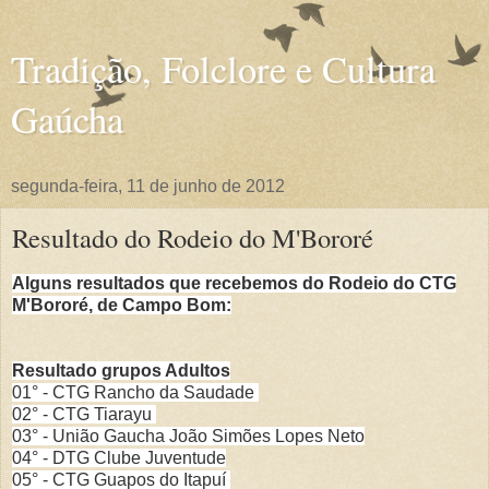
Tradição, Folclore e Cultura
Gaúcha
segunda-feira, 11 de junho de 2012
Resultado do Rodeio do M'Bororé
Alguns resultados que recebemos do Rodeio do CTG
M'Bororé, de Campo Bom:
Resultado grupos Adultos
01° - CTG Rancho da Saudade
02° - CTG Tiarayu
03° - União Gaucha João Simões Lopes Neto
04° - DTG Clube Juventude
05° - CTG Guapos do Itapuí