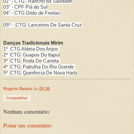
02° - CTG
Rancho da Saudade
03° - CPF Piá do Sul
04° -
CTG Gildo de Freitas
05º -
CTG
Lanceiros De Santa Cruz
Danças Tradicionais Mirim
1º CTG Aldeia Dos Anjos
2º
CTG
Guapos Do Itapuí
3º
CTG
Roda De Carreta
4º
CTG
Patrulha Do Rio Grande
5º
CTG
Querência De Nova Hartz
Rogério Bastos
às
00:36
Compartilhar
Nenhum comentário:
Postar um comentário