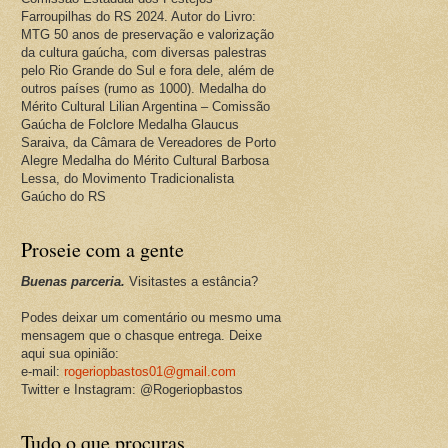
Farroupilhas do RS 2024. Autor do Livro:
MTG 50 anos de preservação e valorização
da cultura gaúcha, com diversas palestras
pelo Rio Grande do Sul e fora dele, além de
outros países (rumo as 1000). Medalha do
Mérito Cultural Lilian Argentina – Comissão
Gaúcha de Folclore Medalha Glaucus
Saraiva, da Câmara de Vereadores de Porto
Alegre Medalha do Mérito Cultural Barbosa
Lessa, do Movimento Tradicionalista
Gaúcho do RS
Proseie com a gente
Buenas parceria.
Visitastes a estância?
Podes deixar um comentário ou mesmo uma
mensagem que o chasque entrega. Deixe
aqui sua opinião:
e-mail:
rogeriopbastos01@gmail.com
Twitter e Instagram: @Rogeriopbastos
Tudo o que procuras