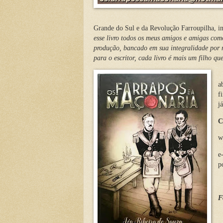
Grande do Sul e da Revolução Farroupilha, 
esse livro todos os meus amigos e amigas com
produção, bancado em sua integralidade por m
para o escritor, cada livro é mais um filho qu
A
a
f
j
C
w
e
p
F