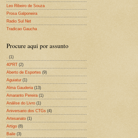
Leo Ribeiro de Souza
Prosa Galponeira
Radio Sul Net
Tradicao Gaucha
Procure aqui por assunto
.
(1)
40ªRT
(2)
Aberto de Esportes
(9)
Aguiatur
(1)
Alma Gauderia
(13)
Amaranto Pereira
(1)
Análise do Livro
(1)
Aniversario dos CTGs
(4)
Artesanato
(1)
Artigo
(8)
Baile
(3)