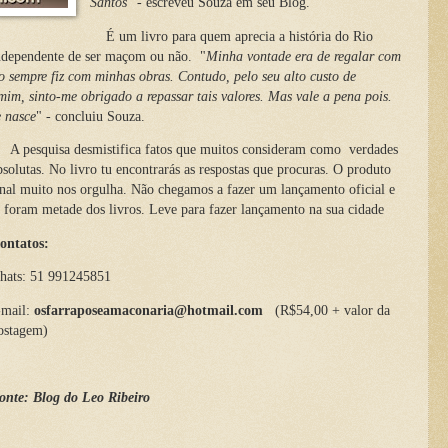
Santos
" - escreveu Souza em seu Blog.
É um livro para quem aprecia a história do Rio
independente de ser maçom ou não. "
Minha vontade era de regalar com
o sempre fiz com minhas obras. Contudo, pelo seu alto custo de
im, sinto-me obrigado a repassar tais valores. Mas vale a pena pois.
e nasce
" - concluiu Souza.
 pesquisa desmistifica fatos que muitos consideram como verdades
bsolutas. No livro tu encontrarás as respostas que procuras. O produto
inal muito nos orgulha. Não chegamos a fazer um lançamento oficial e
á foram metade dos livros. Leve para fazer lançamento na sua cidade
ontatos:
hats: 51 991245851
-mail:
osfarraposeamaconaria@hotmail.com
(R$54,00 + valor da
ostagem)
onte: Blog do Leo Ribeiro