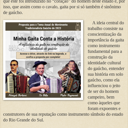
que este foi introduzido no “coração” do homem deste estado e, por
isso, que assim como o cavalo, gaita por si só também é sinônimo
de gaúcho.
A ideia central do
trabalho consiste na
conscientização da
importância da gaita
como instrumento
fundamental para a
construção da
identidade cultural
do gaúcho, entender
sua história em solo
gaúcho, como ela
influenciou o jeito
de ser do homem
campeiro, bem
como àqueles que
foram expoentes e
construtores de sua reputação como instrumento símbolo do estado
do Rio Grande do Sul.