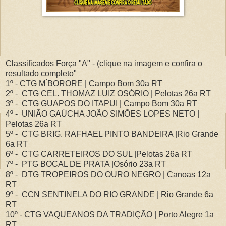
Classificados Força "A" - (clique na imagem e confira o
resultado completo"
1º - CTG M ́BORORE | Campo Bom 30a RT
2º - CTG CEL. THOMAZ LUIZ OSÓRIO | Pelotas 26a RT
3º - CTG GUAPOS DO ITAPUI | Campo Bom 30a RT
4º - UNIÃO GAÚCHA JOÃO SIMÕES LOPES NETO |
Pelotas 26a RT
5º - CTG BRIG. RAFHAEL PINTO BANDEIRA |Rio Grande
6a RT
6º - CTG CARRETEIROS DO SUL |Pelotas 26a RT
7º - PTG BOCAL DE PRATA |Osório 23a RT
8º - DTG TROPEIROS DO OURO NEGRO | Canoas 12a
RT
9º - CCN SENTINELA DO RIO GRANDE | Rio Grande 6a
RT
10º - CTG VAQUEANOS DA TRADIÇÃO | Porto Alegre 1a
RT