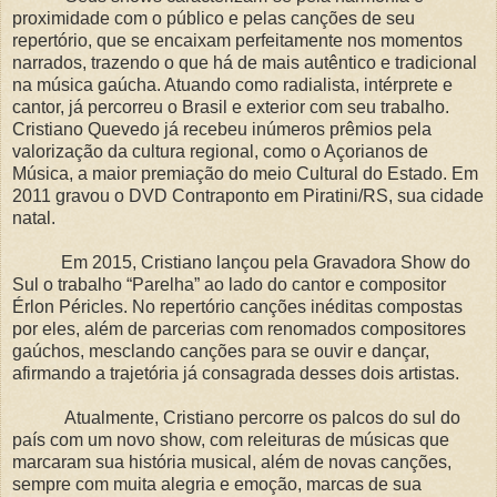
proximidade com o público e pelas canções de seu
repertório, que se encaixam perfeitamente nos momentos
narrados, trazendo o que há de mais autêntico e tradicional
na música gaúcha. Atuando como radialista, intérprete e
cantor, já percorreu o Brasil e exterior com seu trabalho.
Cristiano Quevedo já recebeu inúmeros prêmios pela
valorização da cultura regional, como o Açorianos de
Música, a maior premiação do meio Cultural do Estado. Em
2011 gravou o DVD Contraponto em Piratini/RS, sua cidade
natal.
Em 2015, Cristiano lançou pela Gravadora Show do
Sul o trabalho “Parelha” ao lado do cantor e compositor
Érlon Péricles. No repertório canções inéditas compostas
por eles, além de parcerias com renomados compositores
gaúchos, mesclando canções para se ouvir e dançar,
afirmando a trajetória já consagrada desses dois artistas.
Atualmente, Cristiano percorre os palcos do sul do
país com um novo show, com releituras de músicas que
marcaram sua história musical, além de novas canções,
sempre com muita alegria e emoção, marcas de sua