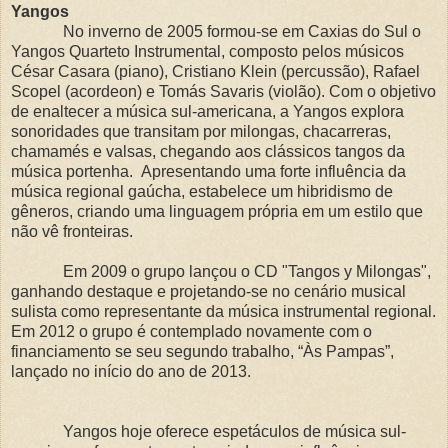
Yangos
No inverno de 2005 formou-se em Caxias do Sul o
Yangos Quarteto Instrumental, composto pelos músicos
César Casara (piano), Cristiano Klein (percussão), Rafael
Scopel (acordeon) e Tomás Savaris (violão). Com o objetivo
de enaltecer a música sul-americana, a Yangos explora
sonoridades que transitam por milongas, chacarreras,
chamamés e valsas, chegando aos clássicos tangos da
música portenha. Apresentando uma forte influência da
música regional gaúcha, estabelece um hibridismo de
gêneros, criando uma linguagem própria em um estilo que
não vê fronteiras.
Em 2009 o grupo lançou o CD "Tangos y Milongas",
ganhando destaque e projetando-se no cenário musical
sulista como representante da música instrumental regional.
Em 2012 o grupo é contemplado novamente com o
financiamento se seu segundo trabalho, “Às Pampas”,
lançado no início do ano de 2013.
Yangos hoje oferece espetáculos de música sul-