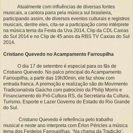
Atualmente com influências de diversas fontes
musicais, a cantora paira pela música sul brasileira,
participando assim, de diversos eventos culturais e registros
musicais, dentre eles, cita-se a participação como intérprete
na música tema da Festa da Uva 2014, Clip da CDL Caxias
do Sul 2014 e no Clip de 45 anos da RBS TV Caxias do Sul
2014.
Cristiano Quevedo no Acampamento Farroupilha
O dia 17 de setembro é especial para os fãs de
Cristiano Quevedo. No palco principal do Acampamento
Farroupilha, a partir das 19h30min, ele faz show com
entrada franca. A promoção e realização são do Movimento
Tradicionalista Gaúcho com patrocínio da Philip Morris e
Financiamento do Pró-Cultura RS, da Secretaria da Cultura,
Turismo, Esporte e Lazer Governo do Estado do Rio Grande
do Sul.
Cristiano Quevedo é referência pelo trabalho
musical e neste ano interpreta com Érlon Péricles a música
tema dos Festejos Farroupilhas, ‘Na chama da Tradição’.