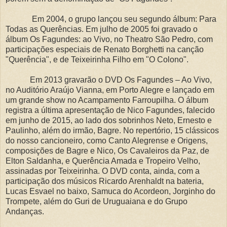
Em 2004, o grupo lançou seu segundo álbum: Para
Todas as Querências. Em julho de 2005 foi gravado o
álbum Os Fagundes: ao Vivo, no Theatro São Pedro, com
participações especiais de Renato Borghetti na canção
"Querência", e de Teixeirinha Filho em "O Colono".
Em 2013 gravarão o DVD Os Fagundes – Ao Vivo,
no Auditório Araújo Vianna, em Porto Alegre e lançado em
um grande show no Acampamento Farroupilha. O álbum
registra a última apresentação de Nico Fagundes, falecido
em junho de 2015, ao lado dos sobrinhos Neto, Ernesto e
Paulinho, além do irmão, Bagre. No repertório, 15 clássicos
do nosso cancioneiro, como Canto Alegrense e Origens,
composições de Bagre e Nico, Os Cavaleiros da Paz, de
Elton Saldanha, e Querência Amada e Tropeiro Velho,
assinadas por Teixeirinha. O DVD conta, ainda, com a
participação dos músicos Ricardo Arenhaldt na bateria,
Lucas Esvael no baixo, Samuca do Acordeon, Jorginho do
Trompete, além do Guri de Uruguaiana e do Grupo
Andanças.