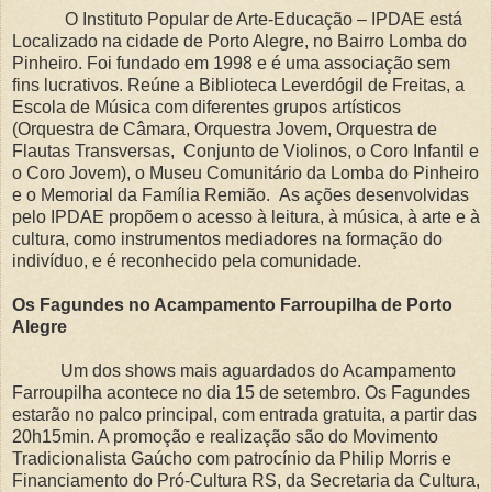
O Instituto Popular de Arte-Educação – IPDAE está
Localizado na cidade de Porto Alegre, no Bairro Lomba do
Pinheiro. Foi fundado em 1998 e é uma associação sem
fins lucrativos. Reúne a Biblioteca Leverdógil de Freitas, a
Escola de Música com diferentes grupos artísticos
(Orquestra de Câmara, Orquestra Jovem, Orquestra de
Flautas Transversas, Conjunto de Violinos, o Coro Infantil e
o Coro Jovem), o Museu Comunitário da Lomba do Pinheiro
e o Memorial da Família Remião. As ações desenvolvidas
pelo IPDAE propõem o acesso à leitura, à música, à arte e à
cultura, como instrumentos mediadores na formação do
indivíduo, e é reconhecido pela comunidade.
Os Fagundes no Acampamento Farroupilha de Porto
Alegre
Um dos shows mais aguardados do Acampamento
Farroupilha acontece no dia 15 de setembro. Os Fagundes
estarão no palco principal, com entrada gratuita, a partir das
20h15min. A promoção e realização são do Movimento
Tradicionalista Gaúcho com patrocínio da Philip Morris e
Financiamento do Pró-Cultura RS, da Secretaria da Cultura,