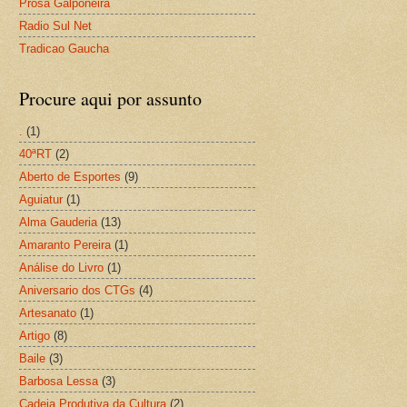
Prosa Galponeira
Radio Sul Net
Tradicao Gaucha
Procure aqui por assunto
.
(1)
40ªRT
(2)
Aberto de Esportes
(9)
Aguiatur
(1)
Alma Gauderia
(13)
Amaranto Pereira
(1)
Análise do Livro
(1)
Aniversario dos CTGs
(4)
Artesanato
(1)
Artigo
(8)
Baile
(3)
Barbosa Lessa
(3)
Cadeia Produtiva da Cultura
(2)