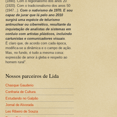
(1890). Com o regionalismo dos anos 20
(1920). Com o tradicionalismo dos anos 50
(1947...).
Com o nativismo de 1970. E sou
capaz de jurar que lá pelo ano 2010
surgirá uma espécie de telurismo
antinuclear ou cibernético, resultante da
inquietação de analistas de sistemas em
conluio com artistas plásticos, incluindo
cartunistas e comunicadores visuais
.
É claro que, de acordo com cada época,
modifica-se a dinâmica e o campo de ação.
Mas, no fundo, é tudo a mesma coisa:
expressão de amor à gleba e respeito ao
homem rural".
Nossos parceiros de Lida
Chasque Gauderio
Confraria de Cultura
Estudando no Galpão
Jornal de Alvorada
Leo Ribeiro de Souza