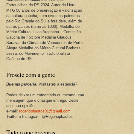
Farroupilhas do RS 2024. Autor do Livro:
MTG 50 anos de preservação e valorização
da cultura gaúcha, com diversas palestras
pelo Rio Grande do Sul e fora dele, além de
outros países (rumo as 1000). Medalha do
Mérito Cultural Lilian Argentina – Comissão
Gaúcha de Folclore Medalha Glaucus
Saraiva, da Câmara de Vereadores de Porto
Alegre Medalha do Mérito Cultural Barbosa
Lessa, do Movimento Tradicionalista
Gaúcho do RS
Proseie com a gente
Buenas parceria.
Visitastes a estância?
Podes deixar um comentário ou mesmo uma
mensagem que o chasque entrega. Deixe
aqui sua opinião:
e-mail:
rogeriopbastos01@gmail.com
Twitter e Instagram: @Rogeriopbastos
Tudo o que procuras