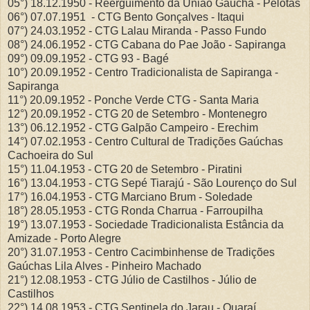
05°) 18.12.1950 - Reerguimento da União Gaúcha - Pelotas
06°) 07.07.1951 - CTG Bento Gonçalves - Itaqui
07°) 24.03.1952 - CTG Lalau Miranda - Passo Fundo
08°) 24.06.1952 - CTG Cabana do Pae João - Sapiranga
09°) 09.09.1952 - CTG 93 - Bagé
10°) 20.09.1952 - Centro Tradicionalista de Sapiranga -
Sapiranga
11°) 20.09.1952 - Ponche Verde CTG - Santa Maria
12°) 20.09.1952 - CTG 20 de Setembro - Montenegro
13°) 06.12.1952 - CTG Galpão Campeiro - Erechim
14°) 07.02.1953 - Centro Cultural de Tradições Gaúchas
Cachoeira do Sul
15°) 11.04.1953 - CTG 20 de Setembro - Piratini
16°) 13.04.1953 - CTG Sepé Tiarajú - São Lourenço do Sul
17°) 16.04.1953 - CTG Marciano Brum - Soledade
18°) 28.05.1953 - CTG Ronda Charrua - Farroupilha
19°) 13.07.1953 - Sociedade Tradicionalista Estância da
Amizade -
Porto Alegre
20°) 31.07.1953 - Centro Cacimbinhense de Tradições
Gaúchas
Lila Alves - Pinheiro Machado
21°) 12.08.1953 - CTG Júlio de Castilhos - Júlio de
Castilhos
22°) 14.08.1953 - CTG Sentinela do Jarau - Quaraí