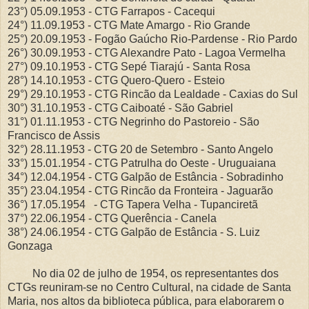
23°) 05.09.1953 - CTG Farrapos - Cacequi
24°) 11.09.1953 - CTG Mate Amargo - Rio Grande
25°) 20.09.1953 - Fogão Gaúcho Rio-Pardense - Rio Pardo
26°) 30.09.1953 - CTG Alexandre Pato - Lagoa Vermelha
27°) 09.10.1953 - CTG Sepé Tiarajú - Santa Rosa
28°) 14.10.1953 - CTG Quero-Quero - Esteio
29°) 29.10.1953 - CTG Rincão da Lealdade - Caxias do Sul
30°) 31.10.1953 - CTG Caiboaté - São Gabriel
31°) 01.11.1953 - CTG Negrinho do Pastoreio - São
Francisco de Assis
32°) 28.11.1953 - CTG 20 de Setembro - Santo Angelo
33°) 15.01.1954 - CTG Patrulha do Oeste - Uruguaiana
34°) 12.04.1954 - CTG Galpão de Estância - Sobradinho
35°) 23.04.1954 - CTG Rincão da Fronteira - Jaguarão
36°) 17.05.1954 - CTG Tapera Velha - Tupanciretã
37°) 22.06.1954 - CTG Querência - Canela
38°) 24.06.1954 - CTG Galpão de Estância - S. Luiz
Gonzaga
No dia 02 de julho de 1954, os representantes dos
CTGs reuniram-se no Centro Cultural, na cidade de Santa
Maria, nos altos da biblioteca pública, para elaborarem o