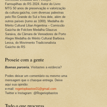
Farroupilhas do RS 2024. Autor do Livro:
MTG 50 anos de preservação e valorização
da cultura gaúcha, com diversas palestras
pelo Rio Grande do Sul e fora dele, além de
outros países (rumo as 1000). Medalha do
Mérito Cultural Lilian Argentina – Comissão
Gaúcha de Folclore Medalha Glaucus
Saraiva, da Câmara de Vereadores de Porto
Alegre Medalha do Mérito Cultural Barbosa
Lessa, do Movimento Tradicionalista
Gaúcho do RS
Proseie com a gente
Buenas parceria.
Visitastes a estância?
Podes deixar um comentário ou mesmo uma
mensagem que o chasque entrega. Deixe
aqui sua opinião:
e-mail:
rogeriopbastos01@gmail.com
Twitter e Instagram: @Rogeriopbastos
Tudo o que procuras