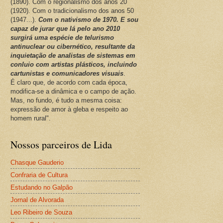
(1890). Com o regionalismo dos anos 20
(1920). Com o tradicionalismo dos anos 50
(1947...).
Com o nativismo de 1970. E sou
capaz de jurar que lá pelo ano 2010
surgirá uma espécie de telurismo
antinuclear ou cibernético, resultante da
inquietação de analistas de sistemas em
conluio com artistas plásticos, incluindo
cartunistas e comunicadores visuais
.
É claro que, de acordo com cada época,
modifica-se a dinâmica e o campo de ação.
Mas, no fundo, é tudo a mesma coisa:
expressão de amor à gleba e respeito ao
homem rural".
Nossos parceiros de Lida
Chasque Gauderio
Confraria de Cultura
Estudando no Galpão
Jornal de Alvorada
Leo Ribeiro de Souza