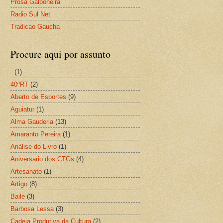
Prosa Galponeira
Radio Sul Net
Tradicao Gaucha
Procure aqui por assunto
.
(1)
40ªRT
(2)
Aberto de Esportes
(9)
Aguiatur
(1)
Alma Gauderia
(13)
Amaranto Pereira
(1)
Análise do Livro
(1)
Aniversario dos CTGs
(4)
Artesanato
(1)
Artigo
(8)
Baile
(3)
Barbosa Lessa
(3)
Cadeia Produtiva da Cultura
(2)