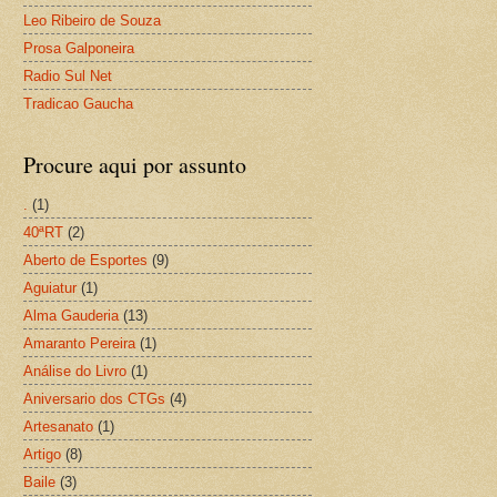
Leo Ribeiro de Souza
Prosa Galponeira
Radio Sul Net
Tradicao Gaucha
Procure aqui por assunto
.
(1)
40ªRT
(2)
Aberto de Esportes
(9)
Aguiatur
(1)
Alma Gauderia
(13)
Amaranto Pereira
(1)
Análise do Livro
(1)
Aniversario dos CTGs
(4)
Artesanato
(1)
Artigo
(8)
Baile
(3)