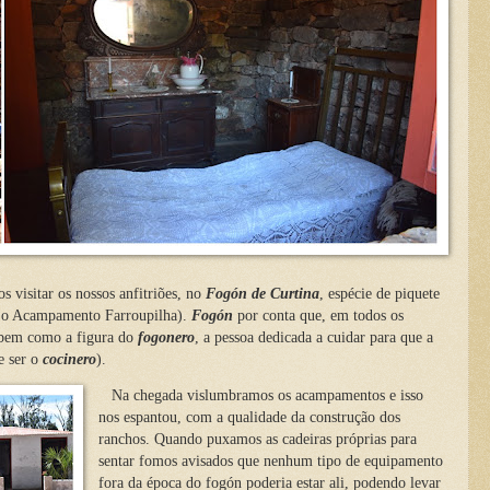
visitar os nossos anfitriões, no
Fogón de Curtina
, espécie de piquete
o o Acampamento Farroupilha).
Fogón
por conta que, em todos os
 bem como a figura do
fogonero
, a pessoa dedicada a cuidar para que a
e ser o
cocinero
).
Na chegada vislumbramos os acampamentos e isso
nos espantou, com a qualidade da construção dos
ranchos. Quando puxamos as cadeiras próprias para
sentar fomos avisados que nenhum tipo de equipamento
fora da época do fogón poderia estar ali, podendo levar