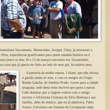
 Santíssimo Sacramento, Montevideo, Aceguá, Chuy, já atravessei o
 Peru, experiências gratificantes para quem estudou história ou é
ssou (entre os dias 10 e 13 de março) estivemos em Tacuarembó,
a coisa que já queria ter feito ao lado do meu pai, há muitos anos.
A parceria da minha esposa, Liliane, que não afroxa
o garrão assim no más, e com os amigos do Grupo
Ronda Gaúcha, de Antônio Prado, fomos para a cidade
uruguaia, sede desta festa incrível que passo a narrar.
Cabe destacar que a viagem contou com o amigo
escritor e folclorista Cristiano da Silva Barbosa e sua
família, além do músico, que eu já admirava, Fabio
Soares. Estivemos em Santana do Livramento onde