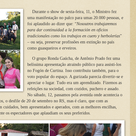
Durante o show de sexta-feira, 11, o Ministro fez
uma manifestação no palco para umas 20.000 pessoas, e
foi aplaudido ao dizer que: “
Nosoutros trabajaremos
para dar continuidad a la formación en oficios
tradicionales como los trabajos en cuero y herbolerías
”
– ou seja, preservar profissões em extinção no país
como guasqueiros e erveiros.
O grupo Ronda Gaúcha, de Antônio Prado fez uma
belíssima apresentação atraindo público para assisti-los
no Fogón de Curtina. Isso contribuiu também, para o
voto popular do espaço. A gurizada parecia divertir-se e
apreciar o lugar. Tudo era um aprendizado. Fizemos as
refeições na sociedad, com cozidos, puchero e assado.
No sábado, 12, passamos pela avenida onde acontecia o
os, o desfile de 20 de setembro no RS, mas é claro, que com as
em cuidados, bem apresentados e aperados, com as melhores encilhas,
nte os espectadores que aplaudiam os seus preferidos.