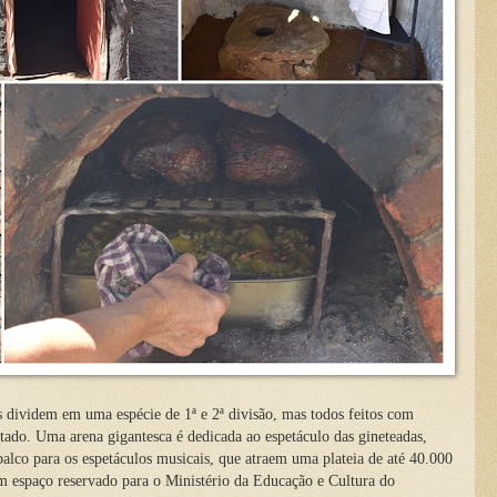
 dividem em uma espécie de 1ª e 2ª divisão, mas todos feitos com
utado. Uma arena gigantesca é dedicada ao espetáculo das gineteadas,
alco para os espetáculos musicais, que atraem uma plateia de até 40.000
m espaço reservado para o Ministério da Educação e Cultura do