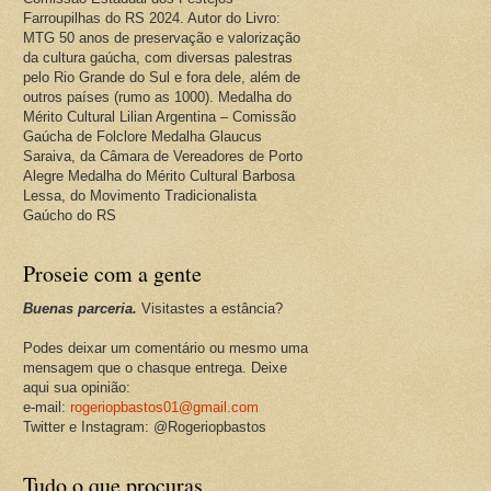
Farroupilhas do RS 2024. Autor do Livro:
MTG 50 anos de preservação e valorização
da cultura gaúcha, com diversas palestras
pelo Rio Grande do Sul e fora dele, além de
outros países (rumo as 1000). Medalha do
Mérito Cultural Lilian Argentina – Comissão
Gaúcha de Folclore Medalha Glaucus
Saraiva, da Câmara de Vereadores de Porto
Alegre Medalha do Mérito Cultural Barbosa
Lessa, do Movimento Tradicionalista
Gaúcho do RS
Proseie com a gente
Buenas parceria.
Visitastes a estância?
Podes deixar um comentário ou mesmo uma
mensagem que o chasque entrega. Deixe
aqui sua opinião:
e-mail:
rogeriopbastos01@gmail.com
Twitter e Instagram: @Rogeriopbastos
Tudo o que procuras