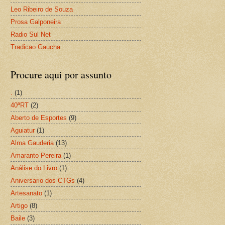
Leo Ribeiro de Souza
Prosa Galponeira
Radio Sul Net
Tradicao Gaucha
Procure aqui por assunto
.
(1)
40ªRT
(2)
Aberto de Esportes
(9)
Aguiatur
(1)
Alma Gauderia
(13)
Amaranto Pereira
(1)
Análise do Livro
(1)
Aniversario dos CTGs
(4)
Artesanato
(1)
Artigo
(8)
Baile
(3)