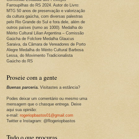
Farroupilhas do RS 2024. Autor do Livro:
MTG 50 anos de preservação e valorização
da cultura gaúcha, com diversas palestras
pelo Rio Grande do Sul e fora dele, além de
outros países (rumo as 1000). Medalha do
Mérito Cultural Lilian Argentina – Comissão
Gaúcha de Folclore Medalha Glaucus
Saraiva, da Câmara de Vereadores de Porto
Alegre Medalha do Mérito Cultural Barbosa
Lessa, do Movimento Tradicionalista
Gaúcho do RS
Proseie com a gente
Buenas parceria.
Visitastes a estância?
Podes deixar um comentário ou mesmo uma
mensagem que o chasque entrega. Deixe
aqui sua opinião:
e-mail:
rogeriopbastos01@gmail.com
Twitter e Instagram: @Rogeriopbastos
Tudo o que procuras