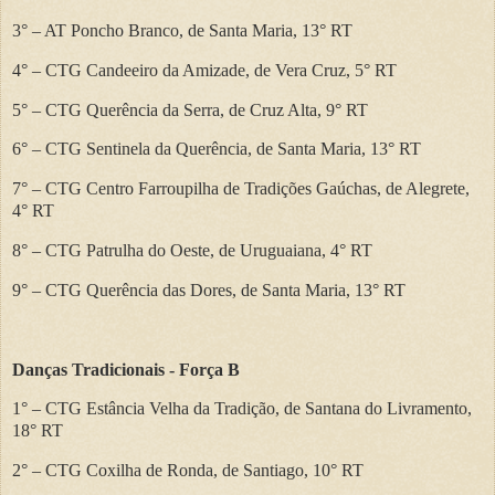
3°
– AT Poncho Branco, de Santa Maria, 13
° RT
4°
– CTG Candeeiro da Amizade, de Vera Cruz, 5
° RT
5°
– CTG Quer
ência da Serra, de Cruz Alta, 9° RT
6°
– CTG Sentinela da Quer
ência, de Santa Maria, 13° RT
7°
– CTG Centro Farroupilha de Tradi
ções Gaúchas, de Alegrete,
4° RT
8°
– CTG Patrulha do Oeste, de Uruguaiana, 4
° RT
9°
– CTG Quer
ência das Dores, de Santa Maria, 13° RT
Danças Tradicionais -
Força B
1°
– CTG Est
ância Velha da Tradição, de Santana do Livramento,
18° RT
2°
– CTG Coxilha de Ronda, de Santiago, 10
° RT