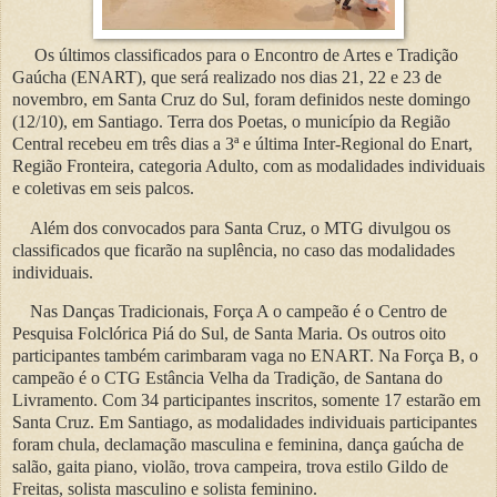
Os últimos classificados para o Encontro de Artes e Tradição
Gaúcha (ENART), que será realizado nos dias 21, 22 e 23 de
novembro, em Santa Cruz do Sul, foram definidos neste domingo
(12/10), em Santiago. Terra dos Poetas, o município da Região
Central recebeu em três dias a 3ª e última Inter-Regional do Enart,
Região Fronteira, categoria Adulto, com as modalidades individuais
e coletivas em seis palcos.
Além dos convocados para Santa Cruz, o MTG divulgou os
classificados que ficarão na suplência, no caso das modalidades
individuais.
Nas Danças Tradicionais, Força A o campeão é o Centro de
Pesquisa Folclórica Piá do Sul, de Santa Maria. Os outros oito
participantes também carimbaram vaga no ENART. Na Força B, o
campeão é o CTG Estância Velha da Tradição, de Santana do
Livramento. Com 34 participantes inscritos, somente 17 estarão em
Santa Cruz. Em Santiago, as modalidades individuais participantes
foram chula, declamação masculina e feminina, dança gaúcha de
salão, gaita piano, violão, trova campeira, trova estilo Gildo de
Freitas, solista masculino e solista feminino.