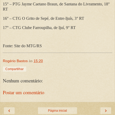
15°
– PTG Jayme Caetano Braun, de Santana do Livramento, 18
°
RT
16°
– CTG O Grito de Sep
é, de Entre-Ijuís, 3° RT
17°
– CTG Clube Farroupilha, de Iju
í, 9° RT
Fonte: Site do MTG/RS
Rogério Bastos
às
15:20
Compartilhar
Nenhum comentário:
Postar um comentário
‹
›
Página inicial