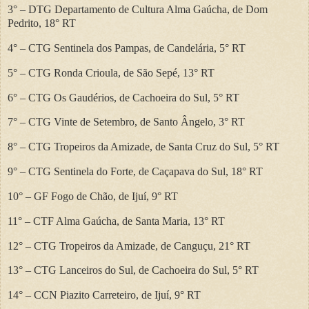
3°
– DTG Departamento de Cultura Alma Ga
úcha, de Dom
Pedrito, 18° RT
4°
– CTG Sentinela dos Pampas, de Candel
ária, 5° RT
5°
– CTG Ronda Crioula, de S
ão Sepé, 13° RT
6°
– CTG Os Gaud
érios, de Cachoeira do Sul, 5° RT
7°
– CTG Vinte de Setembro, de Santo
Ângelo, 3° RT
8°
– CTG Tropeiros da Amizade, de Santa Cruz do Sul, 5
° RT
9°
– CTG Sentinela do Forte, de Ca
çapava do Sul, 18° RT
10°
– GF Fogo de Ch
ão, de Ijuí, 9° RT
11°
– CTF Alma Ga
úcha, de Santa Maria, 13° RT
12°
– CTG Tropeiros da Amizade, de Cangu
çu, 21° RT
13°
– CTG Lanceiros do Sul, de Cachoeira do Sul, 5
° RT
14°
– CCN Piazito Carreteiro, de Iju
í, 9° RT