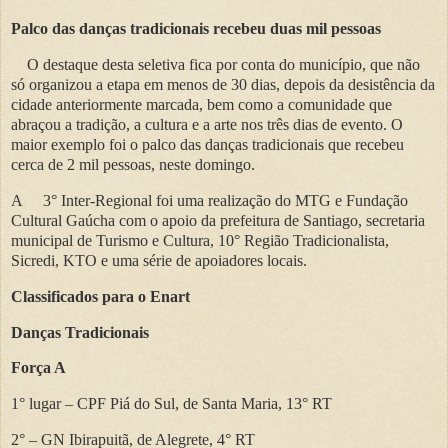
Palco das danças tradicionais recebeu duas mil pessoas
O destaque desta seletiva fica por conta do município, que não
só organizou a etapa em menos de 30 dias, depois da desistência da
cidade anteriormente marcada, bem como a comunidade que
abraçou a tradição, a cultura e a arte nos três dias de evento. O
maior exemplo foi o palco das danças tradicionais que recebeu
cerca de 2 mil pessoas, neste domingo.
A
3° Inter-Regional foi uma realização do MTG e Fundação
Cultural Gaúcha com o apoio da prefeitura de Santiago, secretaria
municipal de Turismo e Cultura, 10° Região Tradicionalista,
Sicredi, KTO e uma série de apoiadores locais.
Classificados para o Enart
Danças Tradicionais
Força A
1° lugar
– CPF Pi
á do Sul, de Santa Maria, 13° RT
2°
– GN Ibirapuit
ã, de Alegrete, 4° RT