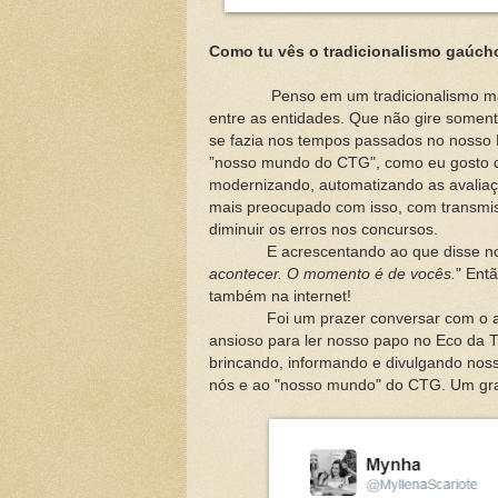
Como tu vês o tradicionalismo gaúch
Penso em um tradicionalismo mais ab
entre as entidades. Que não gire soment
se fazia nos tempos passados no nosso
”nosso mundo do CTG", como eu gosto d
modernizando, automatizando as avalia
mais preocupado com isso, com transmissõ
diminuir os erros nos concursos.
E acrescentando ao que disse nosso 
acontecer. O momento é de vocês.
" Ent
também na internet!
Foi um prazer conversar com o amigo
ansioso para ler nosso papo no Eco da T
brincando, informando e divulgando noss
nós e ao "nosso mundo" do CTG. Um gr