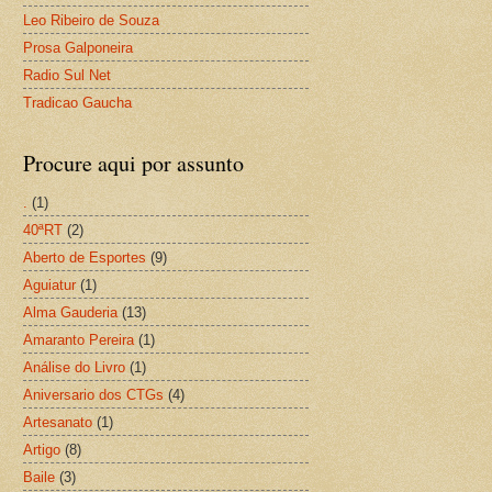
Leo Ribeiro de Souza
Prosa Galponeira
Radio Sul Net
Tradicao Gaucha
Procure aqui por assunto
.
(1)
40ªRT
(2)
Aberto de Esportes
(9)
Aguiatur
(1)
Alma Gauderia
(13)
Amaranto Pereira
(1)
Análise do Livro
(1)
Aniversario dos CTGs
(4)
Artesanato
(1)
Artigo
(8)
Baile
(3)