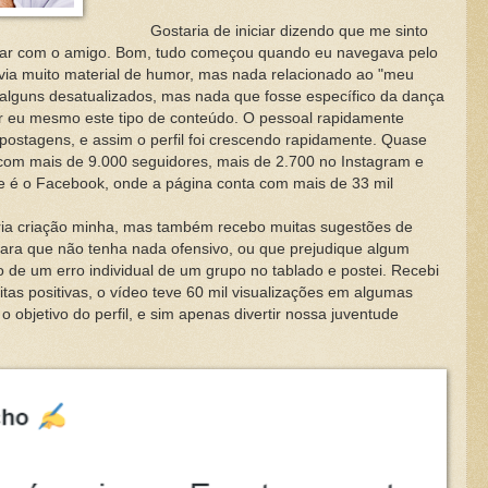
Gostaria de iniciar dizendo que me sinto
rsar com o amigo. Bom, tudo começou quando eu navegava pelo
e via muito material de humor, mas nada relacionado ao "meu
alguns desatualizados, mas nada que fosse específico da dança
riar eu mesmo este tipo de conteúdo. O pessoal rapidamente
 postagens, e assim o perfil foi crescendo rapidamente. Quase
a com mais de 9.000 seguidores, mais de 2.700 no Instagram e
ade é o Facebook, onde a página conta com mais de 33 mil
oria criação minha, mas também recebo muitas sugestões de
para que não tenha nada ofensivo, ou que prejudique algum
eo de um erro individual de um grupo no tablado e postei. Recebi
tas positivas, o vídeo teve 60 mil visualizações em algumas
 o objetivo do perfil, e sim apenas divertir nossa juventude