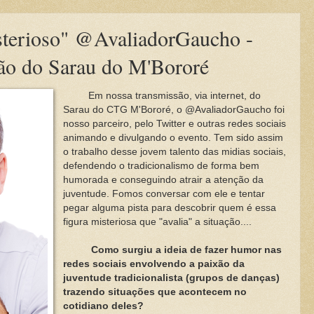
sterioso" @AvaliadorGaucho -
são do Sarau do M'Bororé
Em nossa transmissão, via internet, do
Sarau do CTG M'Bororé, o @AvaliadorGaucho foi
nosso parceiro, pelo Twitter e outras redes sociais
animando e divulgando o evento. Tem sido assim
o trabalho desse jovem talento das midias sociais,
defendendo o tradicionalismo de forma bem
humorada e conseguindo atrair a atenção da
juventude. Fomos conversar com ele e tentar
pegar alguma pista para descobrir quem é essa
figura misteriosa que "avalia" a situação....
Como surgiu a ideia de fazer humor nas
redes sociais envolvendo a paixão da
juventude tradicionalista (grupos de danças)
trazendo situações que acontecem no
cotidiano deles?