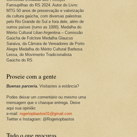
Farroupilhas do RS 2024. Autor do Livro:
MTG 50 anos de preservação e valorização
da cultura gaúcha, com diversas palestras
pelo Rio Grande do Sul e fora dele, além de
outros países (rumo as 1000). Medalha do
Mérito Cultural Lilian Argentina – Comissão
Gaúcha de Folclore Medalha Glaucus
Saraiva, da Câmara de Vereadores de Porto
Alegre Medalha do Mérito Cultural Barbosa
Lessa, do Movimento Tradicionalista
Gaúcho do RS
Proseie com a gente
Buenas parceria.
Visitastes a estância?
Podes deixar um comentário ou mesmo uma
mensagem que o chasque entrega. Deixe
aqui sua opinião:
e-mail:
rogeriopbastos01@gmail.com
Twitter e Instagram: @Rogeriopbastos
Tudo o que procuras