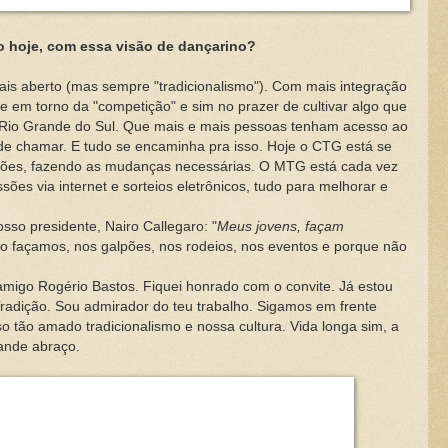
o hoje, com essa visão de dançarino?
erto (mas sempre "tradicionalismo"). Com mais integração
e em torno da "competição" e sim no prazer de cultivar algo que
 Rio Grande do Sul. Que mais e mais pessoas tenham acesso ao
e chamar. E tudo se encaminha pra isso. Hoje o CTG está se
ções, fazendo as mudanças necessárias. O MTG está cada vez
es via internet e sorteios eletrônicos, tudo para melhorar e
presidente, Nairo Callegaro: "
Meus jovens, façam
ão façamos, nos galpões, nos rodeios, nos eventos e porque não
 Rogério Bastos. Fiquei honrado com o convite. Já estou
radição. Sou admirador do teu trabalho. Sigamos em frente
o tão amado tradicionalismo e nossa cultura. Vida longa sim, a
ande abraço.