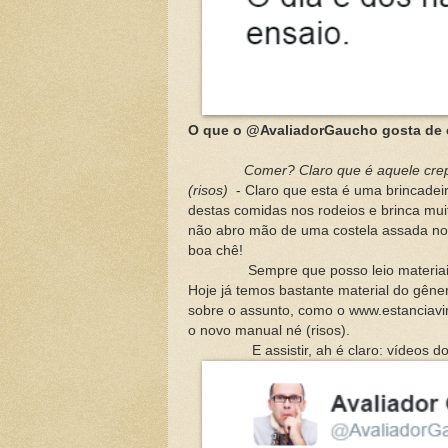
O que o @AvaliadorGaucho gosta de c
Comer? Claro que é aquele crep
(risos)
- Claro que esta é uma brincadeir
destas comidas nos rodeios e brinca m
não abro mão de uma costela assada no
boa chê!
Sempre que posso leio materiais rela
Hoje já temos bastante material do gêne
sobre o assunto, como o www.estanciavir
o novo manual né (risos).
E assistir, ah é claro: vídeos do Ena