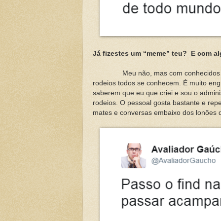
Já fizestes um “meme” teu? E com a
Meu não, mas com conhecidos sim, a
rodeios todos se conhecem. É muito en
saberem que eu que criei e sou o admin
rodeios. O pessoal gosta bastante e rep
mates e conversas embaixo dos lonões d