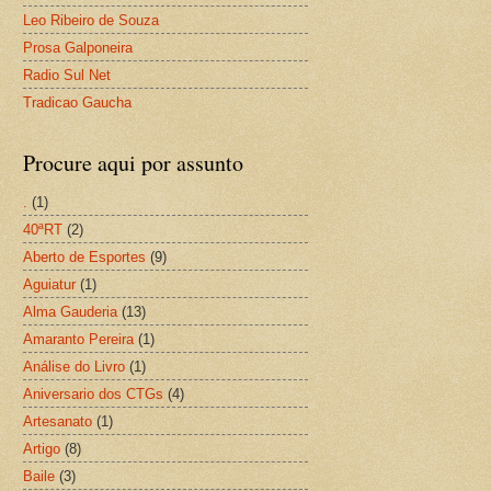
Leo Ribeiro de Souza
Prosa Galponeira
Radio Sul Net
Tradicao Gaucha
Procure aqui por assunto
.
(1)
40ªRT
(2)
Aberto de Esportes
(9)
Aguiatur
(1)
Alma Gauderia
(13)
Amaranto Pereira
(1)
Análise do Livro
(1)
Aniversario dos CTGs
(4)
Artesanato
(1)
Artigo
(8)
Baile
(3)