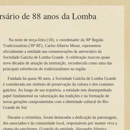
ersário de 88 anos da Lomba
Na noite de terça-feira (10), o coordenador da 30ª Região
Tradicionalista (30ª RT), Carlos Alberto Moser, representou
oficialmente a entidade nas comemorações de aniversário da
Sociedade Gaúcha de Lomba Grande. A celebração marcou quase
nove décadas de atuação da instituição, reconhecida como uma das
principais referências do tradicionalismo na região.
Fundada há quase 90 anos, a Sociedade Gaúcha de Lomba Grande
é considerada um símbolo de preservação da cultura e dos costumes
gaúchos. Ao longo de sua trajetória, a entidade tem desempenhado
papel fundamental na valorização das tradições e na formação de
novas gerações comprometidas com a identidade cultural do Rio
Grande do Sul.
Durante a cerimônia, foram destacadas a dedicação da patronagem,
dos associados e da comunidade local, responsáveis por manter viva a
chama do gauchismo. O patrão da entidade, Alexandre Silveira,