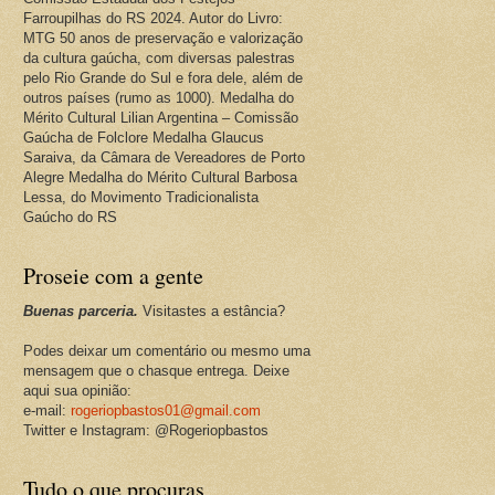
Farroupilhas do RS 2024. Autor do Livro:
MTG 50 anos de preservação e valorização
da cultura gaúcha, com diversas palestras
pelo Rio Grande do Sul e fora dele, além de
outros países (rumo as 1000). Medalha do
Mérito Cultural Lilian Argentina – Comissão
Gaúcha de Folclore Medalha Glaucus
Saraiva, da Câmara de Vereadores de Porto
Alegre Medalha do Mérito Cultural Barbosa
Lessa, do Movimento Tradicionalista
Gaúcho do RS
Proseie com a gente
Buenas parceria.
Visitastes a estância?
Podes deixar um comentário ou mesmo uma
mensagem que o chasque entrega. Deixe
aqui sua opinião:
e-mail:
rogeriopbastos01@gmail.com
Twitter e Instagram: @Rogeriopbastos
Tudo o que procuras