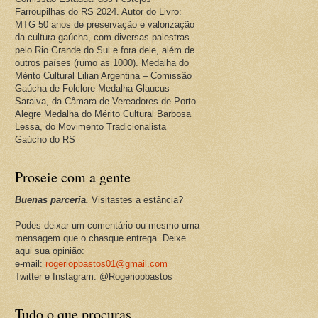
Farroupilhas do RS 2024. Autor do Livro:
MTG 50 anos de preservação e valorização
da cultura gaúcha, com diversas palestras
pelo Rio Grande do Sul e fora dele, além de
outros países (rumo as 1000). Medalha do
Mérito Cultural Lilian Argentina – Comissão
Gaúcha de Folclore Medalha Glaucus
Saraiva, da Câmara de Vereadores de Porto
Alegre Medalha do Mérito Cultural Barbosa
Lessa, do Movimento Tradicionalista
Gaúcho do RS
Proseie com a gente
Buenas parceria.
Visitastes a estância?
Podes deixar um comentário ou mesmo uma
mensagem que o chasque entrega. Deixe
aqui sua opinião:
e-mail:
rogeriopbastos01@gmail.com
Twitter e Instagram: @Rogeriopbastos
Tudo o que procuras