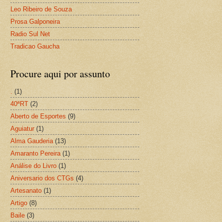
Leo Ribeiro de Souza
Prosa Galponeira
Radio Sul Net
Tradicao Gaucha
Procure aqui por assunto
.
(1)
40ªRT
(2)
Aberto de Esportes
(9)
Aguiatur
(1)
Alma Gauderia
(13)
Amaranto Pereira
(1)
Análise do Livro
(1)
Aniversario dos CTGs
(4)
Artesanato
(1)
Artigo
(8)
Baile
(3)