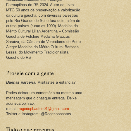
Farroupilhas do RS 2024. Autor do Livro:
MTG 50 anos de preservação e valorização
da cultura gaúcha, com diversas palestras
pelo Rio Grande do Sul e fora dele, além de
outros países (rumo as 1000). Medalha do
Mérito Cultural Lilian Argentina – Comissão
Gaúcha de Folclore Medalha Glaucus
Saraiva, da Câmara de Vereadores de Porto
Alegre Medalha do Mérito Cultural Barbosa
Lessa, do Movimento Tradicionalista
Gaúcho do RS
Proseie com a gente
Buenas parceria.
Visitastes a estância?
Podes deixar um comentário ou mesmo uma
mensagem que o chasque entrega. Deixe
aqui sua opinião:
e-mail:
rogeriopbastos01@gmail.com
Twitter e Instagram: @Rogeriopbastos
Tudo o que procuras