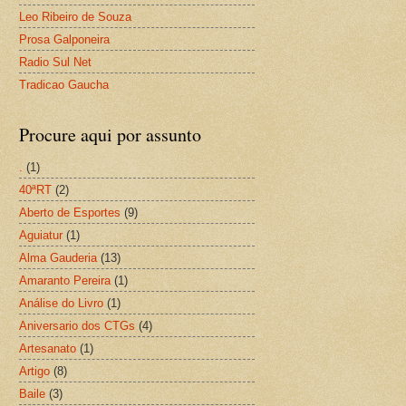
Leo Ribeiro de Souza
Prosa Galponeira
Radio Sul Net
Tradicao Gaucha
Procure aqui por assunto
.
(1)
40ªRT
(2)
Aberto de Esportes
(9)
Aguiatur
(1)
Alma Gauderia
(13)
Amaranto Pereira
(1)
Análise do Livro
(1)
Aniversario dos CTGs
(4)
Artesanato
(1)
Artigo
(8)
Baile
(3)