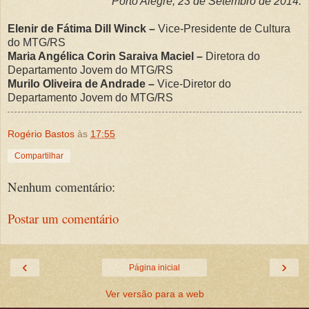
Porto Alegre, 23 de Setembro de 2014.
Elenir de Fátima Dill Winck –
Vice-Presidente de Cultura
do MTG/RS
Maria Angélica Corin Saraiva Maciel –
Diretora do
Departamento Jovem do MTG/RS
Murilo Oliveira de Andrade –
Vice-Diretor do
Departamento Jovem do MTG/RS
Rogério Bastos
às
17:55
Compartilhar
Nenhum comentário:
Postar um comentário
‹
›
Página inicial
Ver versão para a web