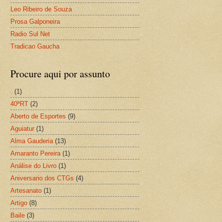
Leo Ribeiro de Souza
Prosa Galponeira
Radio Sul Net
Tradicao Gaucha
Procure aqui por assunto
.
(1)
40ªRT
(2)
Aberto de Esportes
(9)
Aguiatur
(1)
Alma Gauderia
(13)
Amaranto Pereira
(1)
Análise do Livro
(1)
Aniversario dos CTGs
(4)
Artesanato
(1)
Artigo
(8)
Baile
(3)