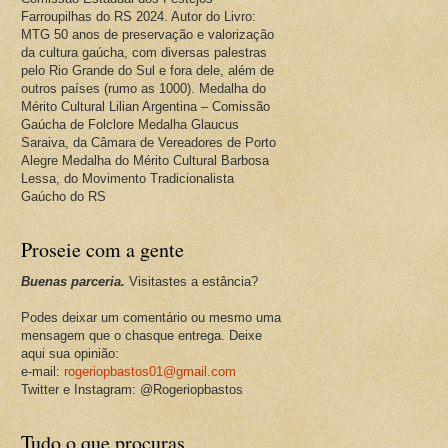
Farroupilhas do RS 2024. Autor do Livro:
MTG 50 anos de preservação e valorização
da cultura gaúcha, com diversas palestras
pelo Rio Grande do Sul e fora dele, além de
outros países (rumo as 1000). Medalha do
Mérito Cultural Lilian Argentina – Comissão
Gaúcha de Folclore Medalha Glaucus
Saraiva, da Câmara de Vereadores de Porto
Alegre Medalha do Mérito Cultural Barbosa
Lessa, do Movimento Tradicionalista
Gaúcho do RS
Proseie com a gente
Buenas parceria.
Visitastes a estância?
Podes deixar um comentário ou mesmo uma
mensagem que o chasque entrega. Deixe
aqui sua opinião:
e-mail:
rogeriopbastos01@gmail.com
Twitter e Instagram: @Rogeriopbastos
Tudo o que procuras