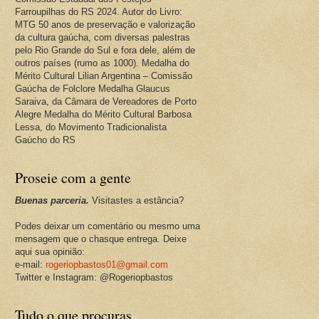
Farroupilhas do RS 2024. Autor do Livro:
MTG 50 anos de preservação e valorização
da cultura gaúcha, com diversas palestras
pelo Rio Grande do Sul e fora dele, além de
outros países (rumo as 1000). Medalha do
Mérito Cultural Lilian Argentina – Comissão
Gaúcha de Folclore Medalha Glaucus
Saraiva, da Câmara de Vereadores de Porto
Alegre Medalha do Mérito Cultural Barbosa
Lessa, do Movimento Tradicionalista
Gaúcho do RS
Proseie com a gente
Buenas parceria.
Visitastes a estância?
Podes deixar um comentário ou mesmo uma
mensagem que o chasque entrega. Deixe
aqui sua opinião:
e-mail:
rogeriopbastos01@gmail.com
Twitter e Instagram: @Rogeriopbastos
Tudo o que procuras