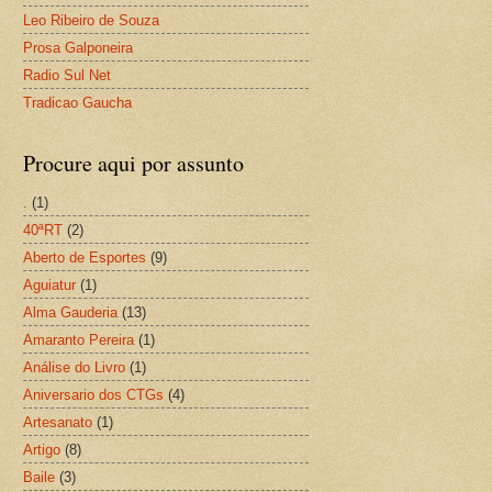
Leo Ribeiro de Souza
Prosa Galponeira
Radio Sul Net
Tradicao Gaucha
Procure aqui por assunto
.
(1)
40ªRT
(2)
Aberto de Esportes
(9)
Aguiatur
(1)
Alma Gauderia
(13)
Amaranto Pereira
(1)
Análise do Livro
(1)
Aniversario dos CTGs
(4)
Artesanato
(1)
Artigo
(8)
Baile
(3)