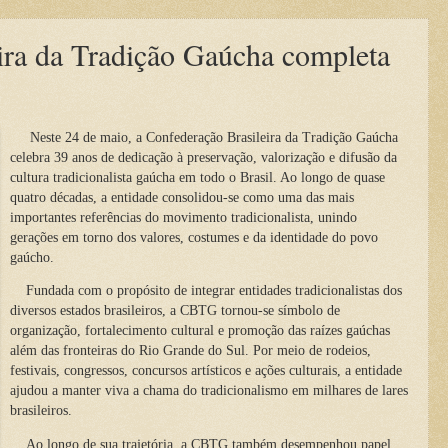
ira da Tradição Gaúcha completa
Neste 24 de maio, a Confederação Brasileira da Tradição Gaúcha
celebra 39 anos de dedicação à preservação, valorização e difusão da
cultura tradicionalista gaúcha em todo o Brasil. Ao longo de quase
quatro décadas, a entidade consolidou-se como uma das mais
importantes referências do movimento tradicionalista, unindo
gerações em torno dos valores, costumes e da identidade do povo
gaúcho.
Fundada com o propósito de integrar entidades tradicionalistas dos
diversos estados brasileiros, a CBTG tornou-se símbolo de
organização, fortalecimento cultural e promoção das raízes gaúchas
além das fronteiras do Rio Grande do Sul. Por meio de rodeios,
festivais, congressos, concursos artísticos e ações culturais, a entidade
ajudou a manter viva a chama do tradicionalismo em milhares de lares
brasileiros.
Ao longo de sua trajetória, a CBTG também desempenhou papel